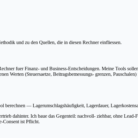
thodik und zu den Quellen, die in diesen Rechner einfliessen.
e Rechner fuer Finanz- und Business-Entscheidungen. Meine Tools sollen
enen Werten (Steuersaetze, Beitragsbemessungs- grenzen, Pauschalen) fo
ol berechnen — Lagerumschlagshäufigkeit, Lagerdauer, Lagerkostens
ertrieb dahinter. Ich baue das Gegenteil: nachvoll- ziehbar, ohne Le
-Consent ist Pflicht.